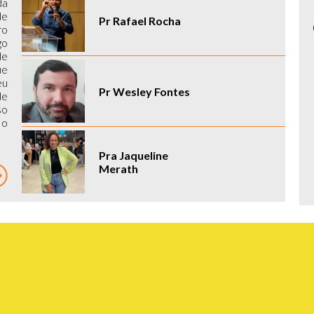
da
de
Pr Rafael Rocha
ro
go
de
ue
eu
Pr Wesley Fontes
de
so
 o
Pra Jaqueline
Merath