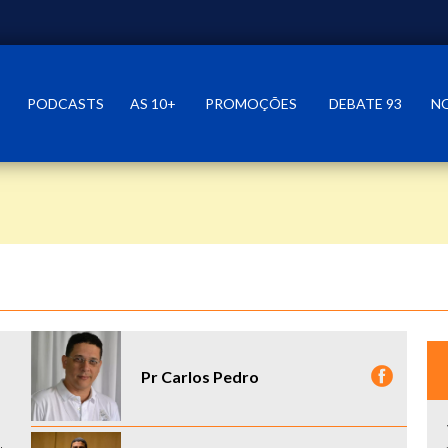
PODCASTS
AS 10+
PROMOÇÕES
DEBATE 93
N
Pr Carlos Pedro