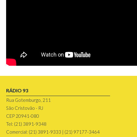
RÁDIO 93
Rua Gotemburgo, 211
São Cristovão - RJ
CEP 20941-080
Tel: (21) 3891-9348
Comercial: (21) 3891-9333 | (21) 97177-3464