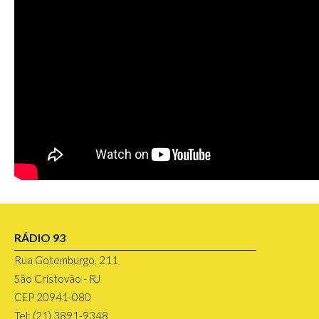
RÁDIO 93
Rua Gotemburgo, 211
São Cristovão - RJ
CEP 20941-080
Tel: (21) 3891-9348