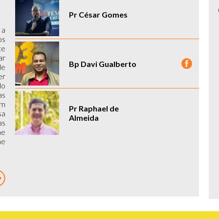
Pr César Gomes
 a
os
te
ar
Bp Davi Gualberto
de
er
do
as
am
Pr Raphael de
sa
Almeida
as
me
me