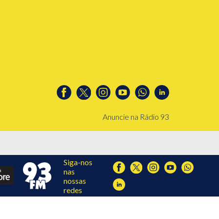
Anuncie na Rádio 93
Siga-nos
nas
nossas
redes