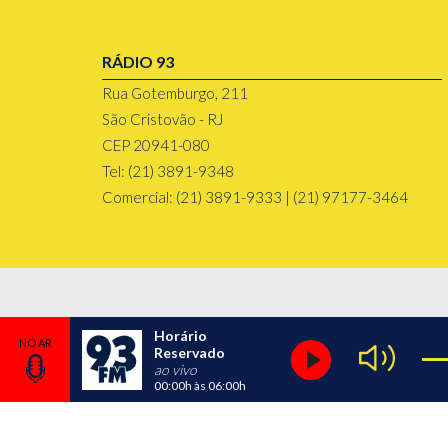
RÁDIO 93
Rua Gotemburgo, 211
São Cristovão - RJ
CEP 20941-080
Tel: (21) 3891-9348
Comercial: (21) 3891-9333 | (21) 97177-3464
Horário
Reservado
ao vivo
00:00h
às
06:00h