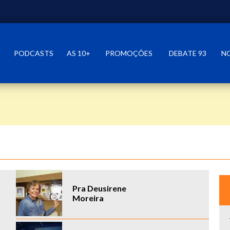
PODCASTS
AS 10+
PROMOÇÕES
DEBATE 93
N
Pra Deusirene
Moreira