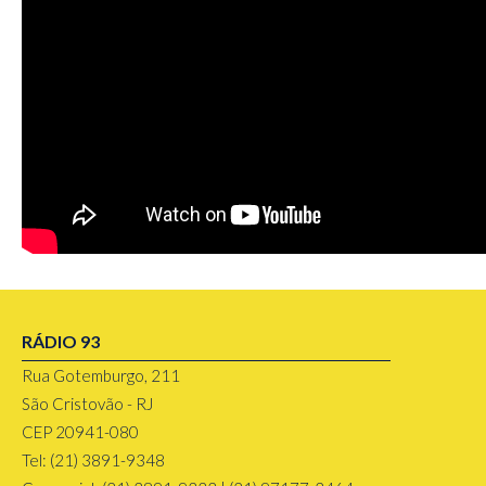
RÁDIO 93
Rua Gotemburgo, 211
São Cristovão - RJ
CEP 20941-080
Tel: (21) 3891-9348