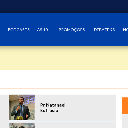
PODCASTS
AS 10+
PROMOÇÕES
DEBATE 93
N
Pr Natanael
Eufrásio