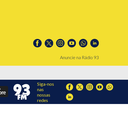
Anuncie na Rádio 93
Siga-nos
nas
nossas
redes