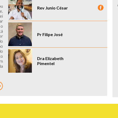
ou
Rev Junio César
e,
ei
ar
 o
tá
Pr Filipe José
er
do
mo
do
to
Dra Elizabeth
um
Pimentel
a