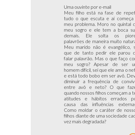
Uma ouvinte por e-mail
Meu filho está na fase de repet
tudo o que escuta e aí começa
meu problema. Moro no quintal 
meu sogro e ele tem a boca su
demais. Ele solta os pior
palavrões de maneira muito natura
Meu marido não é evangélico, 
que de tanto pedir ele parou 
falar palavrão. Mas o que faço c
meu sogro? Apesar de ser 
homem difícil, sei que ele ama o ne
e está todo bobo em ser avô. De
diminuir a frequência de convív
entre avô e neto? O que faz
quando nossos filhos começam a t
atitudes e hábitos errados p
causa das influências externa
Como moldar o caráter de noss
filhos diante de uma sociedade ca
vez mais degradada?