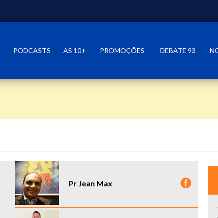
PODCASTS
AS 10+
PROMOÇÕES
DEBATE 93
N
Pr Jean Max