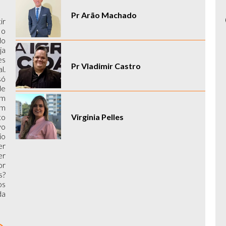
Pr Arão Machado
ir
 o
do
ja
es
Pr Vladimir Castro
l.
só
de
om
um
Virginia Pelles
to
vo
io
er
er
or
s?
os
da