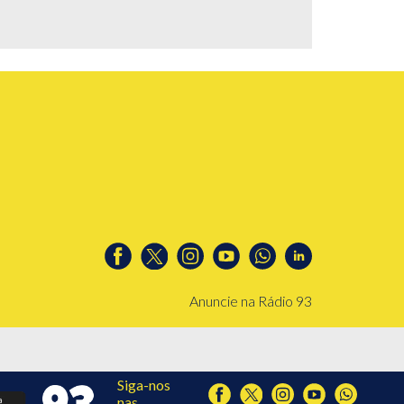
Anuncie na Rádio 93
Siga-nos
nas