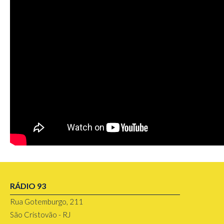
RÁDIO 93
Rua Gotemburgo, 211
São Cristovão - RJ