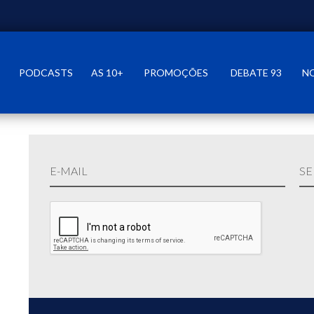
PODCASTS
AS 10+
PROMOÇÕES
DEBATE 93
N