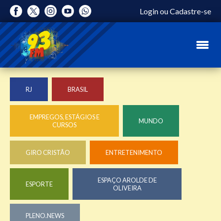
Login
ou
Cadastre-se
RJ
BRASIL
EMPREGOS, ESTÁGIOS E
MUNDO
CURSOS
GIRO CRISTÃO
ENTRETENIMENTO
ESPAÇO AROLDE DE
ESPORTE
OLIVEIRA
PLENO.NEWS