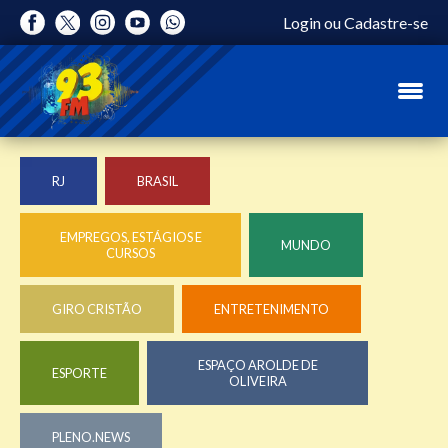
Login
ou
Cadastre-se
RJ
BRASIL
EMPREGOS, ESTÁGIOS E
MUNDO
CURSOS
GIRO CRISTÃO
ENTRETENIMENTO
ESPAÇO AROLDE DE
ESPORTE
OLIVEIRA
PLENO.NEWS