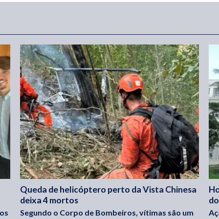
Queda de helicóptero perto da Vista Chinesa
Ho
deixa 4 mortos
do
los
Segundo o Corpo de Bombeiros, vítimas são um
Aç