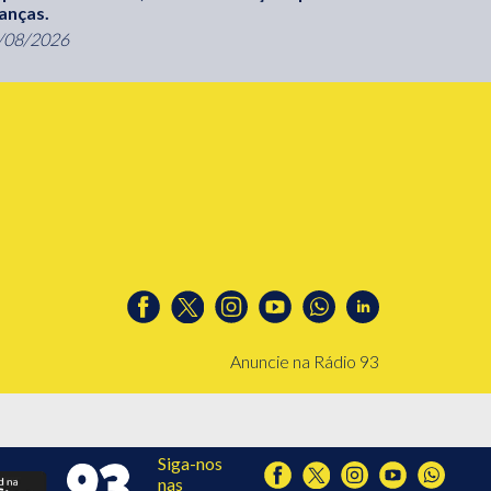
ianças.
/08/2026
Anuncie na Rádio 93
Siga-nos
nas