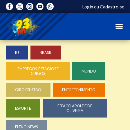
Login
ou
Cadastre-se
RJ
BRASIL
EMPREGOS, ESTÁGIOS E
MUNDO
CURSOS
GIRO CRISTÃO
ENTRETENIMENTO
ESPAÇO AROLDE DE
ESPORTE
OLIVEIRA
PLENO.NEWS