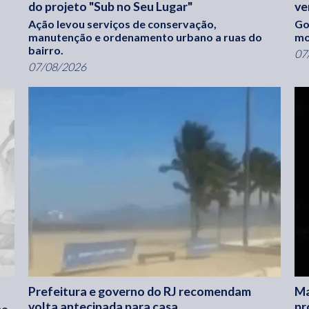
do projeto "Sub no Seu Lugar"
ve
Ação levou serviços de conservação,
Go
manutenção e ordenamento urbano a ruas do
mo
bairro.
07
07/08/2026
Prefeitura e governo do RJ recomendam
Ma
volta antecipada para casa
pr
no