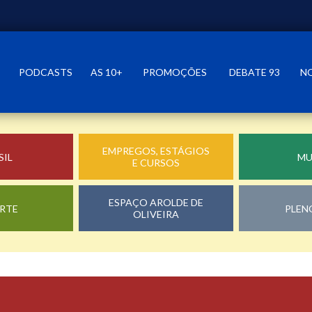
PODCASTS
AS 10+
PROMOÇÕES
DEBATE 93
N
EMPREGOS, ESTÁGIOS
SIL
M
E CURSOS
ESPAÇO AROLDE DE
RTE
PLEN
OLIVEIRA