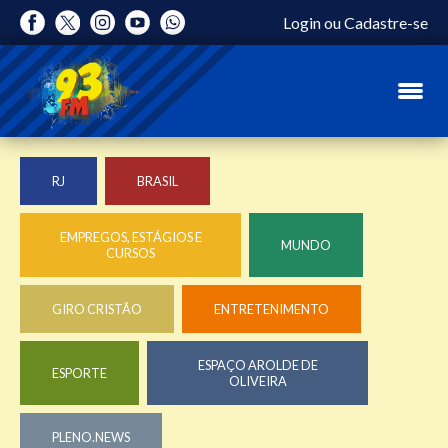
Login
ou
Cadastre-se
RJ
BRASIL
EMPREGOS, ESTÁGIOS E
MUNDO
CURSOS
GIRO CRISTÃO
ENTRETENIMENTO
ESPAÇO AROLDE DE
ESPORTE
OLIVEIRA
PLENO.NEWS