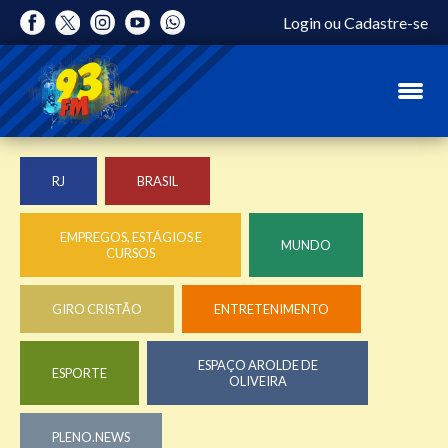
Login
ou
Cadastre-se
RJ
BRASIL
EMPREGOS, ESTÁGIOS E
MUNDO
CURSOS
GIRO CRISTÃO
ENTRETENIMENTO
ESPAÇO AROLDE DE
ESPORTE
OLIVEIRA
PLENO.NEWS