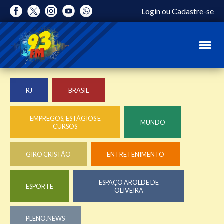
Login
ou
Cadastre-se
RJ
BRASIL
EMPREGOS, ESTÁGIOS E
MUNDO
CURSOS
GIRO CRISTÃO
ENTRETENIMENTO
ESPAÇO AROLDE DE
ESPORTE
OLIVEIRA
PLENO.NEWS