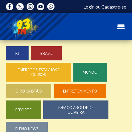
Login
ou
Cadastre-se
RJ
BRASIL
EMPREGOS, ESTÁGIOS E
MUNDO
CURSOS
GIRO CRISTÃO
ENTRETENIMENTO
ESPAÇO AROLDE DE
ESPORTE
OLIVEIRA
PLENO.NEWS