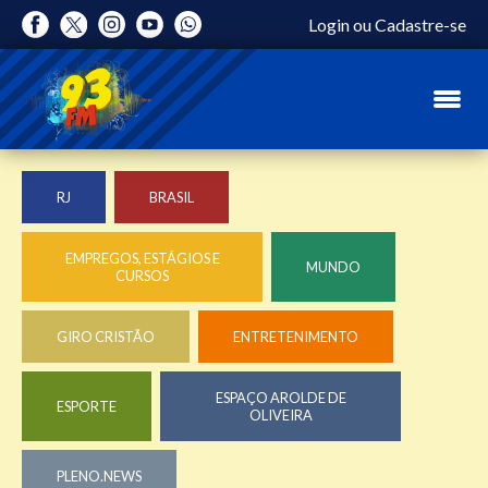
Login
ou
Cadastre-se
RJ
BRASIL
EMPREGOS, ESTÁGIOS E
MUNDO
CURSOS
GIRO CRISTÃO
ENTRETENIMENTO
ESPAÇO AROLDE DE
ESPORTE
OLIVEIRA
PLENO.NEWS