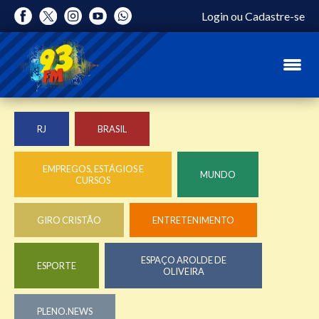
Login
ou
Cadastre-se
RJ
BRASIL
EMPREGOS, ESTÁGIOS E
MUNDO
CURSOS
GIRO CRISTÃO
ENTRETENIMENTO
ESPAÇO AROLDE DE
ESPORTE
OLIVEIRA
PLENO.NEWS