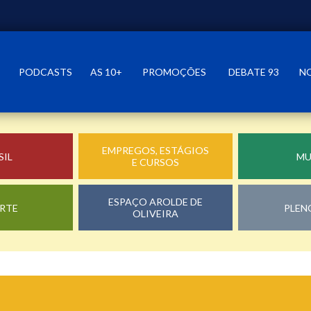
PODCASTS
AS 10+
PROMOÇÕES
DEBATE 93
N
EMPREGOS, ESTÁGIOS
SIL
M
E CURSOS
ESPAÇO AROLDE DE
RTE
PLEN
OLIVEIRA