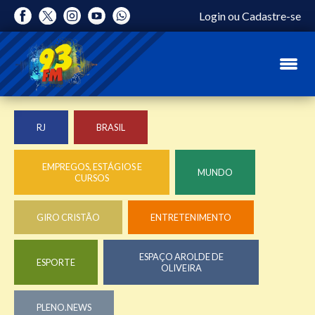
Login
ou
Cadastre-se
RJ
BRASIL
EMPREGOS, ESTÁGIOS E
MUNDO
CURSOS
GIRO CRISTÃO
ENTRETENIMENTO
ESPAÇO AROLDE DE
ESPORTE
OLIVEIRA
PLENO.NEWS