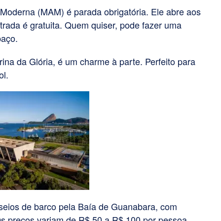
 Moderna (MAM) é parada obrigatória. Ele abre aos
rada é gratuita. Quem quiser, pode fazer uma
paço.
ina da Glória, é um charme à parte. Perfeito para
ol.
sseios de barco pela Baía de Guanabara, com
 Os preços variam de R$ 50 a R$ 100 por pessoa.