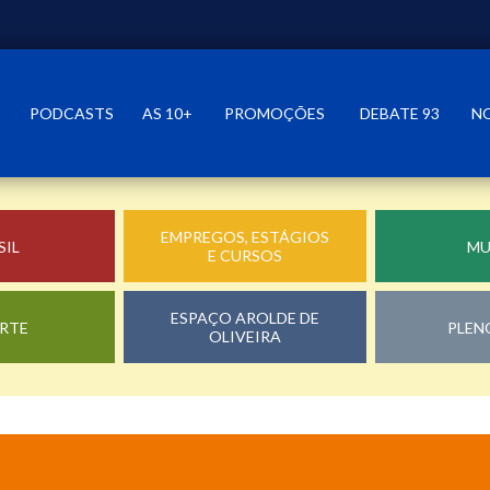
PODCASTS
AS 10+
PROMOÇÕES
DEBATE 93
N
EMPREGOS, ESTÁGIOS
SIL
M
E CURSOS
ESPAÇO AROLDE DE
RTE
PLEN
OLIVEIRA