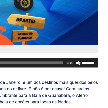
Use
00:00
as
setas
para
de Janeiro, é um dos destinos mais queridos pelos
cima
ana ao ar livre.
E não é por acaso! Com jardins
ou
lumbrante para a Baía de Guanabara, o Aterro
para
heia de opções para todas as idades.
baixo