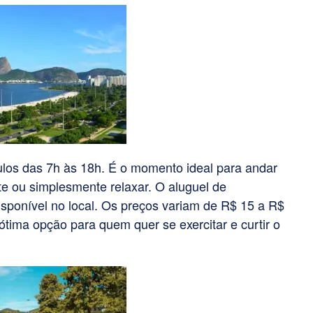
para
aumentar
ou
diminuir
o
volume.
ulos das 7h às 18h. É o momento ideal para andar
ate ou simplesmente relaxar.
O aluguel de
á disponível no local. Os preços variam de R$ 15 a R$
ima opção para quem quer se exercitar e curtir o