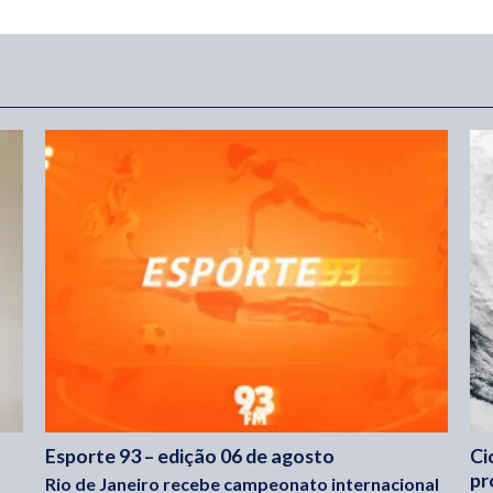
Esporte 93 – edição 06 de agosto
Ci
pr
Rio de Janeiro recebe campeonato internacional