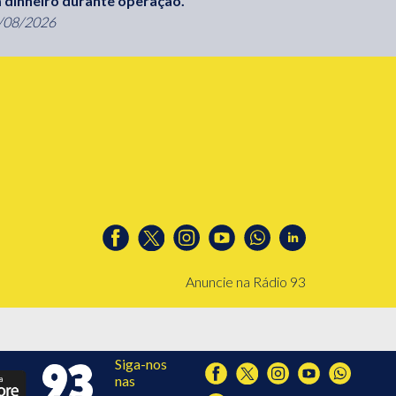
 dinheiro durante operação.
/08/2026
Anuncie na Rádio 93
Siga-nos
nas