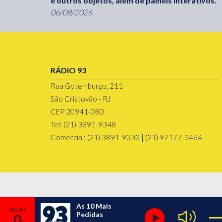
e outros objetos, além de painéis interativos.
06/08/2026
RÁDIO 93
Rua Gotemburgo, 211
São Cristovão - RJ
CEP 20941-080
Tel: (21) 3891-9348
Comercial: (21) 3891-9333 | (21) 97177-3464
As 10 Mais
Pedidas