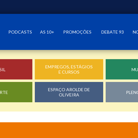
PODCASTS
AS 10+
PROMOÇÕES
DEBATE 93
N
EMPREGOS, ESTÁGIOS
SIL
M
E CURSOS
ESPAÇO AROLDE DE
RTE
PLEN
OLIVEIRA