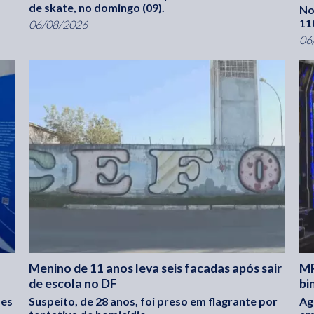
de skate, no domingo (09).
No
11
06/08/2026
06
Menino de 11 anos leva seis facadas após sair
MP
de escola no DF
bi
mes
Suspeito, de 28 anos, foi preso em flagrante por
Ag