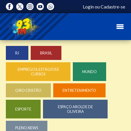
Login
ou
Cadastre-se
RJ
BRASIL
EMPREGOS, ESTÁGIOS E
MUNDO
CURSOS
GIRO CRISTÃO
ENTRETENIMENTO
ESPAÇO AROLDE DE
ESPORTE
OLIVEIRA
PLENO.NEWS