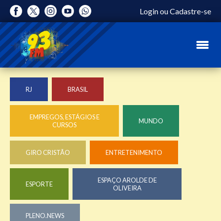
Login
ou
Cadastre-se
RJ
BRASIL
EMPREGOS, ESTÁGIOS E
MUNDO
CURSOS
GIRO CRISTÃO
ENTRETENIMENTO
ESPAÇO AROLDE DE
ESPORTE
OLIVEIRA
PLENO.NEWS