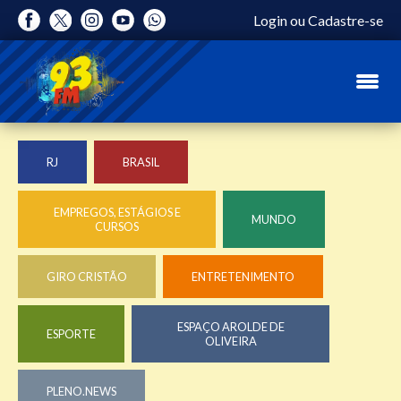
Login
ou
Cadastre-se
RJ
BRASIL
EMPREGOS, ESTÁGIOS E
MUNDO
CURSOS
GIRO CRISTÃO
ENTRETENIMENTO
ESPAÇO AROLDE DE
ESPORTE
OLIVEIRA
PLENO.NEWS