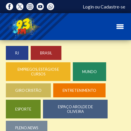
Login
ou
Cadastre-se
RJ
BRASIL
EMPREGOS, ESTÁGIOS E
MUNDO
CURSOS
GIRO CRISTÃO
ENTRETENIMENTO
ESPAÇO AROLDE DE
ESPORTE
OLIVEIRA
PLENO.NEWS