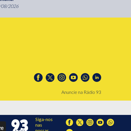
/08/2026
Anuncie na Rádio 93
Siga-nos
nas
nossas