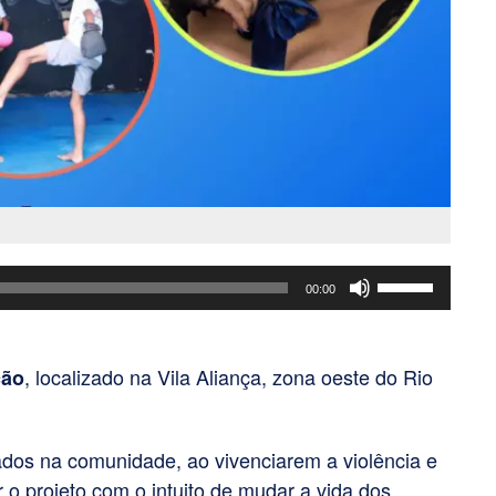
Use
00:00
as
setas
para
, localizado na Vila Aliança, zona oeste do Rio
ção
cima
ou
iados na comunidade, ao vivenciarem a violência e
para
 o projeto com o intuito de mudar a vida dos
baixo