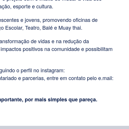
ão, esporte e cultura.
para
aumentar
escentes e jovens, promovendo oficinas de
ou
o Escolar, Teatro, Balé e Muay thai.
diminuir
o
transformação de vidas e na redução da
volume.
impactos positivos na comunidade e possibilitam
uindo o perfil no instagram:
ariado e parcerias, entre em contato pelo e.mail:
mportante, por mais simples que pareça.