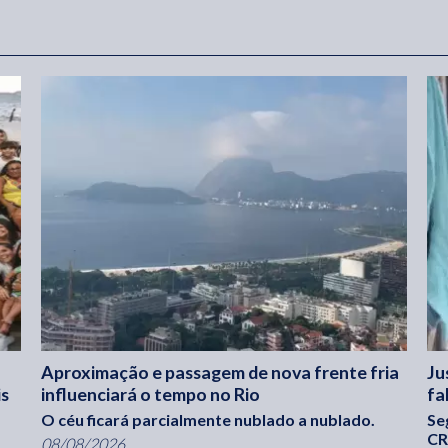
Aproximação e passagem de nova frente fria
Ju
is
influenciará o tempo no Rio
fa
O céu ficará parcialmente nublado a nublado.
Se
CR
08/08/2026