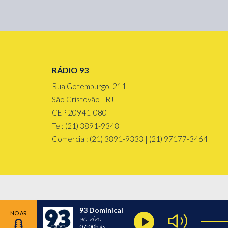
RÁDIO 93
Rua Gotemburgo, 211
São Cristovão - RJ
CEP 20941-080
Tel: (21) 3891-9348
Comercial: (21) 3891-9333 | (21) 97177-3464
93 Dominical
ao vivo
07:00h
às