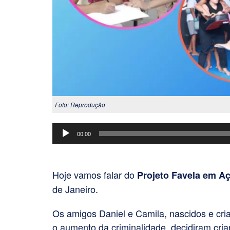
Foto: Reprodução
Tocador
00:00
de
áudio
Hoje vamos falar do
Projeto Favela em A
de Janeiro.
Os amigos
Daniel
e
Camila
, nascidos e cr
o aumento da criminalidade, decidiram criar