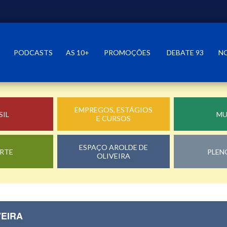
PODCASTS
AS 10+
PROMOÇÕES
DEBATE 93
N
EMPREGOS, ESTÁGIOS
SIL
M
E CURSOS
ESPAÇO AROLDE DE
RTE
PLEN
OLIVEIRA
VEIRA