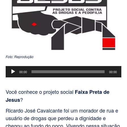
Foto: Reprodução
Tocador
00:00
00:00
de
áudio
Você conhece o projeto social
Faixa Preta de
?
Jesus
Ricardo José Cavalcante
foi um morador de rua e
usuário de drogas que perdeu a dignidade e
chegou ao fundo do poço. Vivendo nessa situação,