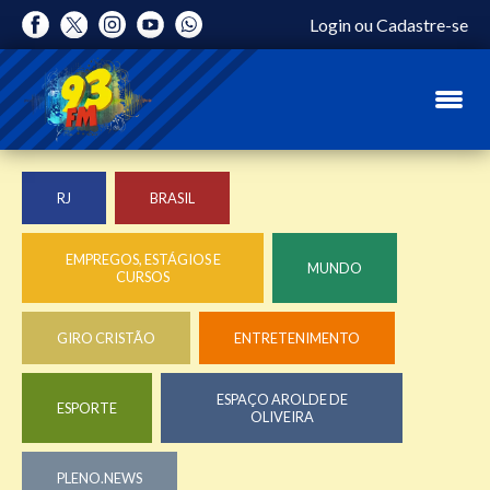
Login
ou
Cadastre-se
RJ
BRASIL
EMPREGOS, ESTÁGIOS E
MUNDO
CURSOS
GIRO CRISTÃO
ENTRETENIMENTO
ESPAÇO AROLDE DE
ESPORTE
OLIVEIRA
PLENO.NEWS