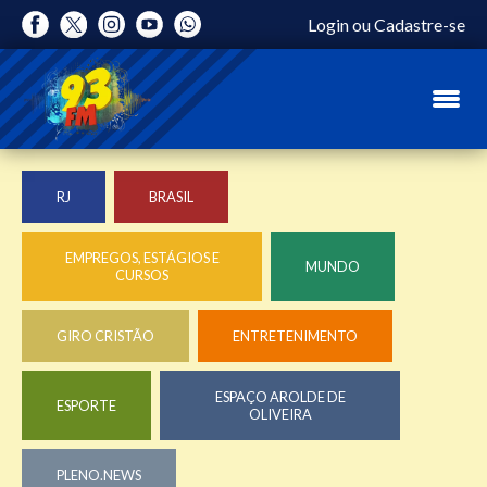
Login
ou
Cadastre-se
RJ
BRASIL
EMPREGOS, ESTÁGIOS E
MUNDO
CURSOS
GIRO CRISTÃO
ENTRETENIMENTO
ESPAÇO AROLDE DE
ESPORTE
OLIVEIRA
PLENO.NEWS