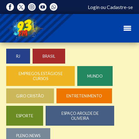
Login
ou
Cadastre-se
RJ
BRASIL
EMPREGOS, ESTÁGIOS E
MUNDO
CURSOS
GIRO CRISTÃO
ENTRETENIMENTO
ESPAÇO AROLDE DE
ESPORTE
OLIVEIRA
PLENO.NEWS