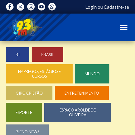
Login
ou
Cadastre-se
RJ
BRASIL
EMPREGOS, ESTÁGIOS E
MUNDO
CURSOS
GIRO CRISTÃO
ENTRETENIMENTO
ESPAÇO AROLDE DE
ESPORTE
OLIVEIRA
PLENO.NEWS