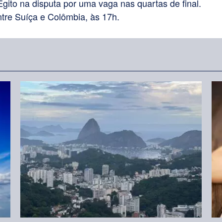
 Egito na disputa por uma vaga nas quartas de final.
cima
ntre Suíça e Colômbia, às 17h.
ou
para
baixo
para
aumentar
ou
diminuir
o
volume.