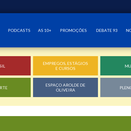
PODCASTS
AS 10+
PROMOÇÕES
DEBATE 93
N
EMPREGOS, ESTÁGIOS
SIL
M
E CURSOS
ESPAÇO AROLDE DE
RTE
PLEN
OLIVEIRA