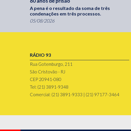
80 anos de prisão
A pena é o resultado da soma de três
condenações em três processos.
05/08/2026
RÁDIO 93
Rua Gotemburgo, 211
São Cristovão - RJ
CEP 20941-080
Tel: (21) 3891-9348
Comercial: (21) 3891-9333 | (21) 97177-3464