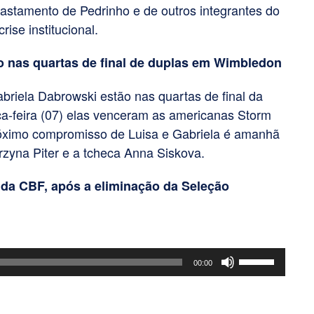
afastamento de Pedrinho e de outros integrantes do
se institucional.
ão nas quartas de final de duplas em Wimbledon
abriela Dabrowski estão nas quartas de final da
a-feira (07) elas venceram as americanas Storm
próximo compromisso de Luisa e Gabriela é amanhã
rzyna Piter e a tcheca Anna Siskova.
da CBF, após a eliminação da Seleção
Use
00:00
as
setas
para