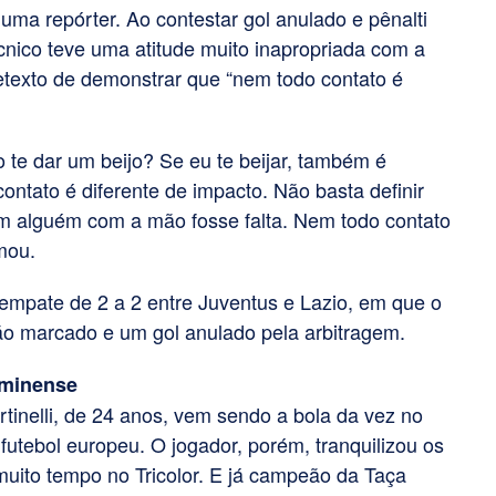
ma repórter. Ao contestar gol anulado e pênalti
cnico teve uma atitude muito inapropriada com a
pretexto de demonstrar que “nem todo contato é
o te dar um beijo? Se eu te beijar, também é
contato é diferente de impacto. Não basta definir
em alguém com a mão fosse falta. Nem todo contato
mou.
empate de 2 a 2 entre Juventus e Lazio, em que o
 não marcado e um gol anulado pela arbitragem.
uminense
tinelli, de 24 anos, vem sendo a bola da vez no
utebol europeu. O jogador, porém, tranquilizou os
 muito tempo no Tricolor. E já campeão da Taça