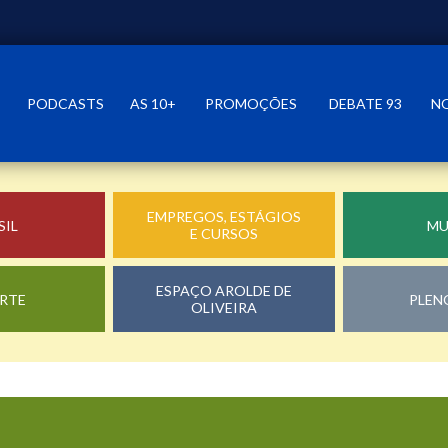
PODCASTS
AS 10+
PROMOÇÕES
DEBATE 93
N
EMPREGOS, ESTÁGIOS
SIL
M
E CURSOS
ESPAÇO AROLDE DE
RTE
PLEN
OLIVEIRA