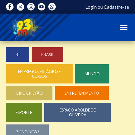
Login
ou
Cadastre-se
RJ
BRASIL
EMPREGOS, ESTÁGIOS E
MUNDO
CURSOS
GIRO CRISTÃO
ENTRETENIMENTO
ESPAÇO AROLDE DE
ESPORTE
OLIVEIRA
PLENO.NEWS