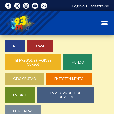
Login
ou
Cadastre-se
RJ
BRASIL
EMPREGOS, ESTÁGIOS E
MUNDO
CURSOS
GIRO CRISTÃO
ENTRETENIMENTO
ESPAÇO AROLDE DE
ESPORTE
OLIVEIRA
PLENO.NEWS