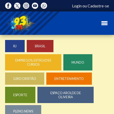
Login
ou
Cadastre-se
RJ
BRASIL
EMPREGOS, ESTÁGIOS E
MUNDO
CURSOS
GIRO CRISTÃO
ENTRETENIMENTO
ESPAÇO AROLDE DE
ESPORTE
OLIVEIRA
PLENO.NEWS