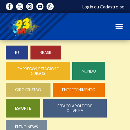
Login
ou
Cadastre-se
RJ
BRASIL
EMPREGOS, ESTÁGIOS E
MUNDO
CURSOS
GIRO CRISTÃO
ENTRETENIMENTO
ESPAÇO AROLDE DE
ESPORTE
OLIVEIRA
PLENO.NEWS