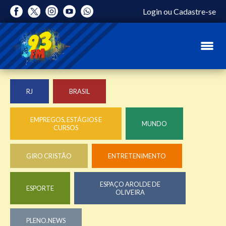
Login
ou
Cadastre-se
RJ
BRASIL
EMPREGOS, ESTÁGIOS E
MUNDO
CURSOS
GIRO CRISTÃO
ENTRETENIMENTO
ESPAÇO AROLDE DE
ESPORTE
OLIVEIRA
PLENO.NEWS