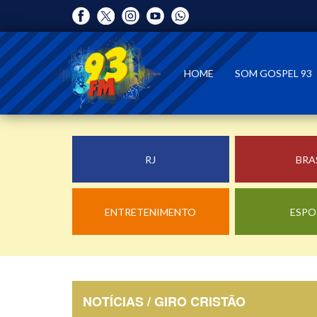
HOME
SOM GOSPEL 93
RJ
BRA
ENTRETENIMENTO
ESPO
NOTÍCIAS / GIRO CRISTÃO