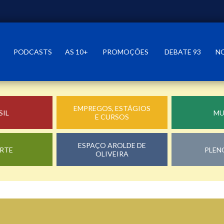
PODCASTS
AS 10+
PROMOÇÕES
DEBATE 93
N
EMPREGOS, ESTÁGIOS
SIL
M
E CURSOS
ESPAÇO AROLDE DE
RTE
PLEN
OLIVEIRA