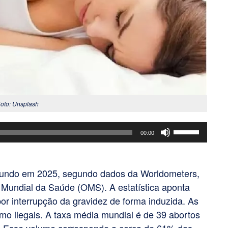
Foto: Unsplash
Use
00:00
as
setas
para
 mundo em 2025, segundo dados da Worldometers,
cima
Mundial da Saúde (OMS). A estatística aponta
ou
or interrupção da gravidez de forma induzida. As
para
omo ilegais. A taxa média mundial é de 39 abortos
baixo