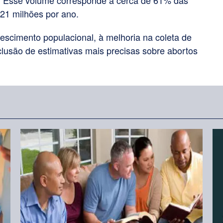
s. Esse volume corresponde a cerca de 61% das
para
21 milhões por ano.
aumentar
escimento populacional, à melhoria na coleta de
ou
nclusão de estimativas mais precisas sobre abortos
diminuir
o
volume.