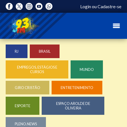
Login
ou
Cadastre-se
RJ
BRASIL
EMPREGOS, ESTÁGIOS E
MUNDO
CURSOS
GIRO CRISTÃO
ENTRETENIMENTO
ESPAÇO AROLDE DE
ESPORTE
OLIVEIRA
PLENO.NEWS