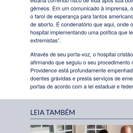
estaria correndo risco de vida após sua b
gêmeos. Em um comunicado à imprensa, o pr
o farol de esperança para tantos american
de aborto. É condenatório que aqui, onde o
hospital implementando uma política que l
extremistas”.
Através de seu porta-voz, o hospital cristã
afirmando que seguiu o seu procedimento n
Providence está profundamente empenhado
doentes grávidas e presta serviços de em
portas de acordo com a lei estadual e feder
LEIA TAMBÉM