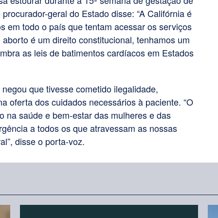
olsa estourar durante a 15ª semana de gestação de
para
ocurador-geral do Estado disse: “A Califórnia é
aumentar
os em todo o país que tentam acessar os serviços
ou
 aborto é um direito constitucional, tenhamos um
diminuir
embra as leis de batimentos cardíacos em Estados
o
volume.
o negou que tivesse cometido ilegalidade,
a oferta dos cuidados necessários à paciente. “O
 na saúde e bem-estar das mulheres e das
ergência a todos os que atravessam as nossas
al”, disse o porta-voz.