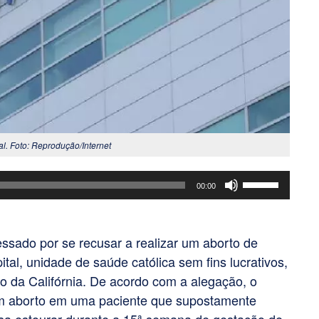
l. Foto: Reprodução/Internet
Use
00:00
as
setas
para
ssado por se recusar a realizar um aborto de
cima
al, unidade de saúde católica sem fins lucrativos,
ou
o da Califórnia. De acordo com a alegação, o
para
r um aborto em uma paciente que supostamente
baixo