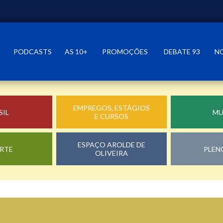
PODCASTS
AS 10+
PROMOÇÕES
DEBATE 93
N
EMPREGOS, ESTÁGIOS
SIL
M
E CURSOS
ESPAÇO AROLDE DE
RTE
PLEN
OLIVEIRA