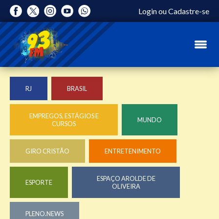
Login
ou
Cadastre-se
RJ
BRASIL
EMPREGOS, ESTÁGIOS E
MUNDO
CURSOS
GIRO CRISTÃO
ENTRETENIMENTO
ESPAÇO AROLDE DE
ESPORTE
OLIVEIRA
PLENO.NEWS