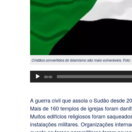
Cristãos convertidos do Islamismo são mais vulneráveis. Foto:
Tocador
00:00
de
áudio
A guerra civil que assola o Sudão desde 2
Mais de 160 templos de igrejas foram danifi
Muitos edifícios religiosos foram saquead
instalações militares. Organizações intern