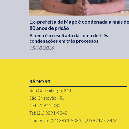
Ex-prefeita de Magé é condenada a mais d
80 anos de prisão
A pena é o resultado da soma de três
condenações em três processos.
05/08/2026
RÁDIO 93
Rua Gotemburgo, 211
São Cristovão - RJ
CEP 20941-080
Tel: (21) 3891-9348
Comercial: (21) 3891-9333 | (21) 97177-3464