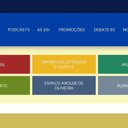
PODCASTS
AS 10+
PROMOÇÕES
DEBATE 93
N
EMPREGOS, ESTÁGIOS
SIL
M
E CURSOS
ESPAÇO AROLDE DE
RTE
PLEN
OLIVEIRA