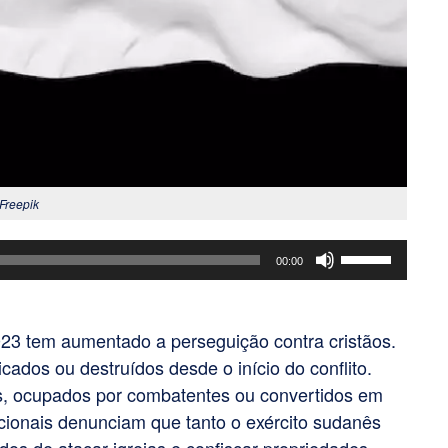
 Freepik
Use
00:00
as
setas
para
023 tem aumentado a perseguição contra cristãos.
cima
cados ou destruídos desde o início do conflito.
ou
os, ocupados por combatentes ou convertidos em
para
acionais denunciam que tanto o exército sudanês
baixo