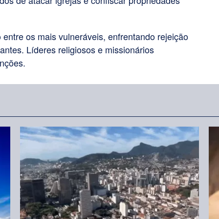
dos de atacar igrejas e confiscar propriedades
para
aumentar
 entre os mais vulneráveis, enfrentando rejeição
ou
antes. Líderes religiosos e missionários
diminuir
enções.
o
volume.