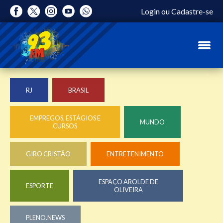
Login
ou
Cadastre-se
RJ
BRASIL
EMPREGOS, ESTÁGIOS E
MUNDO
CURSOS
GIRO CRISTÃO
ENTRETENIMENTO
ESPAÇO AROLDE DE
ESPORTE
OLIVEIRA
PLENO.NEWS