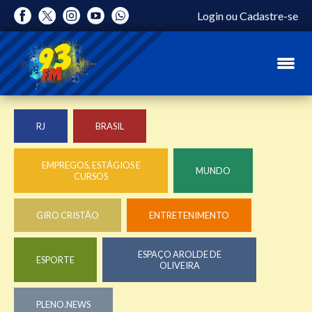
Login
ou
Cadastre-se
RJ
BRASIL
EMPREGOS, ESTÁGIOS E
MUNDO
CURSOS
GIRO CRISTÃO
ENTRETENIMENTO
ESPAÇO AROLDE DE
ESPORTE
OLIVEIRA
PLENO.NEWS