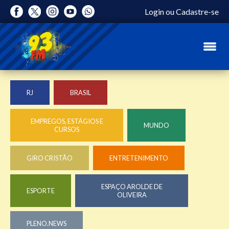
Login
ou
Cadastre-se
RJ
BRASIL
EMPREGOS, ESTÁGIOS E
MUNDO
CURSOS
GIRO CRISTÃO
ENTRETENIMENTO
ESPAÇO AROLDE DE
ESPORTE
OLIVEIRA
PLENO.NEWS