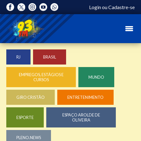
Login
ou
Cadastre-se
RJ
BRASIL
EMPREGOS, ESTÁGIOS E
MUNDO
CURSOS
GIRO CRISTÃO
ENTRETENIMENTO
ESPAÇO AROLDE DE
ESPORTE
OLIVEIRA
PLENO.NEWS