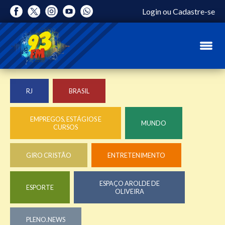
Login
ou
Cadastre-se
RJ
BRASIL
EMPREGOS, ESTÁGIOS E
MUNDO
CURSOS
GIRO CRISTÃO
ENTRETENIMENTO
ESPAÇO AROLDE DE
ESPORTE
OLIVEIRA
PLENO.NEWS